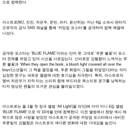
으로 컴백한다
.
아스트로
(MJ,
진진
,
차은우
,
문빈
,
라키
,
윤산하
)
는 지난
4
일 소속사 판타지
오뮤직의 공식
SNS
채널을 통해
‘
커밍업 포스터
‘
를 공개하며 컴백 예열에
나섰다
.
공개된 포스터는
‘BLUE FLAME’
이라는 단어 뜻 그대로
‘
푸른 불꽃
‘
이 포스
터 전체를 뒤덮고 있어 시선을 사로잡는다
.
신비로운 강렬함이 느껴지는 푸
른 불꽃과
‘When they open the book, a bluish light covered all over the
boys'(
소년들이 그 책을 열었을 때
,
푸른 화염이 그들을 뒤덮었다
)
라는 의미
심장한 문구는 새로운 앨범에 대한 호기심을 자극한다
.
특히
,
아스트로의
멤버 차은우가 자작 타는 소리와 함께 부드러운 목소리로 문구를 낭독하는
티저 영상은 팬들의 뜨거운 관심을 불러일으켰다
.
아스트로는 올
1
월 첫 정규 앨범
‘All Light'(
올 라잇
)
에 이어 미니
6
집 앨범
‘BLUE FLAME’
으로 약
10
개월 만에 컴백한다
.
이전 앨범에서 청량 섹시 매
력으로 많은 사랑을 받았던 아스트로가 공개된 커밍업 포스터에서 내비친
푸른빛의 강렬함은 아스트로의 색다른 변화에 대한 기대감을 높인다
.