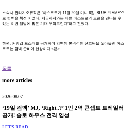
소속사 판타지오뮤직은
“
아스트로가
11
월
20
일 미니
6
집
‘BLUE FLAME’
으
로 컴백을 확정 지었다
.
지금까지와는 다른 아스트로의 모습을 만나볼 수
있는 이번 앨범에 많은 기대 부탁드린다
“
라고 전했다
.
한편
,
커밍업 포스터를 공개하며 컴백의 본격적인 신호탄을 쏘아올린 아스
트로는 컴백 준비에 한창이다
.<
끝
>
목록
more articles
2026.08.07
‘19일 컴백’ MJ, ‘Right..?’ 1인 2역 콘셉트 트레일러
공개! 솔로 하우스 전격 입성
LET'S READ