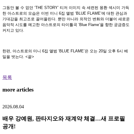
그동안 볼 수 없던
‘THE STORY’
티저 이미지 속 세련된 몽환 섹시미 가득
한 아스트로의 모습은 이번 미니
6
집 앨범
‘BLUE FLAME’
에 대한 관심과
기대감을 최고조로 끌어올린다
.
뿐만 아니라 외적인 변화와 더불어 새로운
음악적 시도를 예고한 아스트로의 타이틀곡 ‘
Blue Flame
’을 향한 궁금증도
커지고 있다
.
한편
,
아스트로의 미니
6
집 앨범 ‘
BLUE FLAME
’은 오는
20
일 오후
6
시 베
일을 벗는다
. <
끝
>
목록
more articles
2026.08.04
배우 강예원, 판타지오와 재계약 체결…새 프로필
공개!