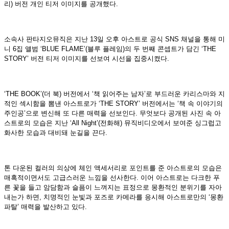
리
)
버전 개인 티저 이미지를 공개했다
.
소속사 판타지오뮤직은 지난
13
일 오후 아스트로 공식
SNS
채널을 통해 미
니
6
집 앨범 ‘
BLUE FLAME
’
(
블루 플레임
)
의 두 번째 콘셉트가 담긴 ‘
THE
STORY
’ 버전 티저 이미지를 선보여 시선을 집중시켰다
.
‘
THE BOOK
’
(
더 북
)
버전에서 ‘책 읽어주는 남자’로 부드러운 카리스마와 지
적인 섹시함을 뽐낸 아스트로가 ‘
THE STORY
’ 버전에서는 ‘책 속 이야기의
주인공’으로 변신해 또 다른 매력을 선보인다
.
무엇보다 공개된 사진 속 아
스트로의 모습은 지난 ‘
All Night
’
(
전화해
)
뮤직비디오에서 보여준 싱그럽고
화사한 모습과 대비돼 눈길을 끈다
.
톤 다운된 컬러의 의상에 체인 액세서리로 포인트를 준 아스트로의 모습은
매혹적이면서도 고급스러운 느낌을 선사한다
.
이어 아스트로는 다크한 푸
른 꽃을 들고 암담함과 슬픔이 느껴지는 표정으로 몽환적인 분위기를 자아
내는가 하면
,
치명적인 눈빛과 포즈로 카메라를 응시해 아스트로만의 ‘몽환
파탈’ 매력을 발산하고 있다
.