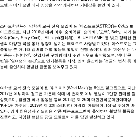
모델과 여자 모델 티저 영상을 각각 게재하며 기대감을 높인 바 있다.
스마트학생복의 남학생 교복 전속 모델이 된 ‘아스트로(ASTRO)’는 6인조 보
이그룹으로, 지난 2016년 데뷔 이후 ‘숨바꼭질’, 숨가빠’, ‘고백’, Baby, ‘니가 불
어와(Crazy Sexy Cool)’, ‘All night(전화해)’, ‘BLUE FLAME’ 등 밝고 경쾌한 컨
셉의 다양한 곡을 통해 청량미 넘치는 매력으로 사랑받고 있다. 아스트로는 그
룹활동 뿐 아니라 멤버별 개별 활동도 활발히 진행 중이다. 멤버 ‘차은우’는 ‘내
이름은 강남미인’, ‘신입사관 구해령’에서 주연 배우로 활약했으며, 멤버 ‘문
빈’은 ‘열여덟의 순간’으로 연기활동을 시작, 멤버 윤산하는 ‘정글의 법칙 등 예
능에 출연하며 활발한 활동을 보여주고 있다.
여학생 교복 전속 모델이 된 ‘위키미키(Weki Meki)’는 8인조 걸그룹으로, 지난
2017년 데뷔하며 걸그룹 가운데 역대 네 번째로 데뷔 앨범이 1만장 판매를 달
성했으며, 활발한 국내 활동을 통해 2018년 제 26회 대한민국문화연예대상
‘K-POP 가수상’, 2019년 제 3회 소리바다 어워즈 ‘아트테이너상’을 수상한 바
있다. 멤버 최유정과 김도연은 각종 예능프로그램에 출연하며 활발한 활동을
진행하고, 다양한 브랜드 광고 모델로써 끼를 맘껏 발산하고 있다.