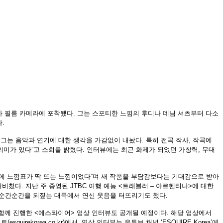
가 필름 카메라에 포착됐다
.
그는 스포티한 느낌의 후디나 데님 셔츠부터 다소
다
.
 그는 음악과 연기에 대한 생각을 가감없이 내놨다
.
특히 전곡 작사
,
작곡에
의미가 있다
”
고 소회를 밝혔다
.
인터뷰에는 최근 화제가 되었던 가창력
,
무대
에 느낌표가 딱 뜨는 느낌이었다
”
며 새 작품을 부담감보다는 기대감으로 받아
내비쳤다
.
지난 주 종영된
JTBC
여행 예능
<
트래블러
–
아르헨티나
>
에 대한
순간순간을 되짚는 대목에서 연신 웃음을 터뜨리기도 했다
.
 함께 진행한
<
에스콰이어
>
영상 인터뷰도 공개될 예정이다
.
해당 영상에서
이트
(esquirekorea.co.kr)
에서
,
영상 인터뷰는 유튜브 채널
‘ESQUIRE Korea’
에