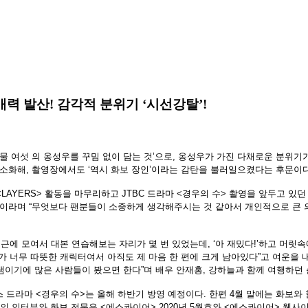
매력 발산! 감각적 분위기 ‘시선강탈’!
물 여섯 의 옹성우를 꾸밈 없이 담는 것
’
으로
,
옹성우가 가진 다채로운 분위기
 소화해
,
촬영장에서도
‘
역시 화보 장인
’
이라는 감탄을 불러일으켰다는 후문이
<LAYERS>
활동을 마무리하고
JTBC
드라마
<
경우의 수
>
촬영을 앞두고 있던
물이라며
“
무엇보다 팬분들이 소중하게 생각해주시는 것 같아서 개인적으로 큰 
근에 모여서 대본 연습해보는 자리가 몇 번 있었는데
, ‘
아 재밌다
!’
하고 머릿속
가 너무 따뜻한 캐릭터여서 아직도 제 마음 한 편에 크게 남아있다
”
고 여운을 
램이기에 많은 사람들이 봤으면 한다
”
며 배우 안재홍
,
강하늘과 함께 여행하던 
스 드라마
<
경우의 수
>
는 올해 하반기 방영 예정이다
.
한편
4
월 말에는 화보와
의 인터뷰와 화보 전문은
<
에스콰이어
> 2020
년
5
월호와
<
에스콰이어
>
웹사