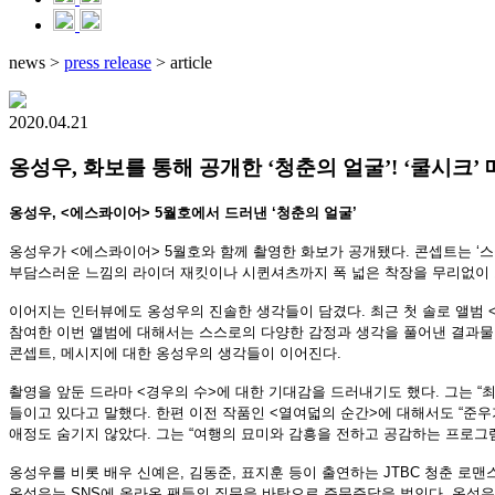
news
>
press release
>
article
2020.04.21
옹성우, 화보를 통해 공개한 ‘청춘의 얼굴’! ‘쿨시크’ 
옹성우
, <
에스콰이어
> 5
월호에서 드러낸
‘
청춘의 얼굴
’
옹성우가
<
에스콰이어
> 5
월호와 함께 촬영한 화보가 공개됐다
.
콘셉트는
‘
스
부담스러운 느낌의 라이더 재킷이나 시퀸셔츠까지 폭 넓은 착장을 무리없이
이어지는 인터뷰에도 옹성우의 진솔한 생각들이 담겼다
.
최근 첫 솔로 앨범
참여한 이번 앨범에 대해서는 스스로의 다양한 감정과 생각을 풀어낸 결과
콘셉트
,
메시지에 대한 옹성우의 생각들이 이어진다
.
촬영을 앞둔 드라마
<
경우의 수
>
에 대한 기대감을 드러내기도 했다
.
그는
“
최
들이고 있다고 말했다
.
한편 이전 작품인
<
열여덟의 순간
>
에 대해서도
“
준우
애정도 숨기지 않았다
.
그는
“
여행의 묘미와 감흥을 전하고 공감하는 프로그
옹성우를 비롯 배우 신예은
,
김동준
,
표지훈 등이 출연하는
JTBC
청춘 로맨
옹성우는
SNS
에 올라온 팬들의 질문을 바탕으로 즉문즉답을 벌인다
.
옹성우