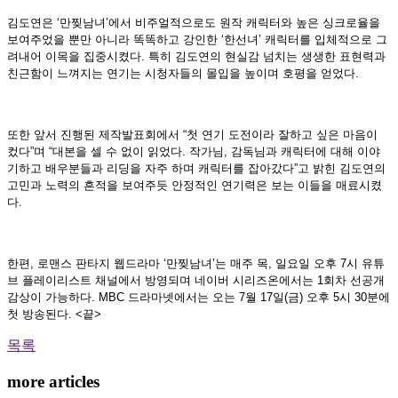
김도연은 ‘만찢남녀’에서 비주얼적으로도 원작 캐릭터와 높은 싱크로율을
보여주었을 뿐만 아니라 똑똑하고 강인한 ‘한선녀’ 캐릭터를 입체적으로 그
려내어 이목을 집중시켰다. 특히 김도연의 현실감 넘치는 생생한 표현력과
친근함이 느껴지는 연기는 시청자들의 몰입을 높이며 호평을 얻었다.
또한 앞서 진행된 제작발표회에서 “첫 연기 도전이라 잘하고 싶은 마음이
컸다”며 “대본을 셀 수 없이 읽었다. 작가님, 감독님과 캐릭터에 대해 이야
기하고 배우분들과 리딩을 자주 하며 캐릭터를 잡아갔다”고 밝힌 김도연의
고민과 노력의 흔적을 보여주듯 안정적인 연기력은 보는 이들을 매료시켰
다.
한편, 로맨스 판타지 웹드라마 ‘만찢남녀’는 매주 목, 일요일 오후 7시 유튜
브 플레이리스트 채널에서 방영되며 네이버 시리즈온에서는 1회차 선공개
감상이 가능하다. MBC 드라마넷에서는 오는 7월 17일(금) 오후 5시 30분에
첫 방송된다. <끝>
목록
more articles