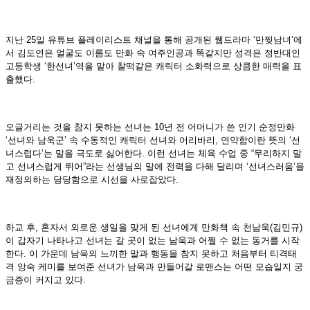
지난 25일 유튜브 플레이리스트 채널을 통해 공개된 웹드라마 ‘만찢남녀’에
서 김도연은 얼굴도 이름도 만화 속 여주인공과 똑같지만 성격은 정반대인
고등학생 ‘한선녀’역을 맡아 찰떡같은 캐릭터 소화력으로 상큼한 매력을 표
출했다.
오글거리는 것을 참지 못하는 선녀는 10년 전 어머니가 쓴 인기 순정만화
‘선녀와 남욱군’ 속 수동적인 캐릭터 선녀와 어리바리, 연약함이란 뜻의 ‘선
녀스럽다’는 말을 극도로 싫어한다. 이런 선녀는 체육 수업 중 “무리하지 말
고 선녀스럽게 뛰어”라는 선생님의 말에 전력을 다해 달리며 ‘선녀스러움’을
재정의하는 당당함으로 시선을 사로잡았다.
하교 후, 혼자서 외로운 생일을 맞게 된 선녀에게 만화책 속 천남욱(김민규)
이 갑자기 나타나고 선녀는 갈 곳이 없는 남욱과 어쩔 수 없는 동거를 시작
한다. 이 가운데 남욱의 느끼한 말과 행동을 참지 못하고 처음부터 티격태
격 앙숙 케미를 보여준 선녀가 남욱과 만들어갈 로맨스는 어떤 모습일지 궁
금증이 커지고 있다.