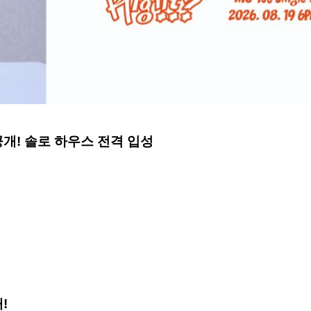
일러 공개! 솔로 하우스 전격 입성
정
!