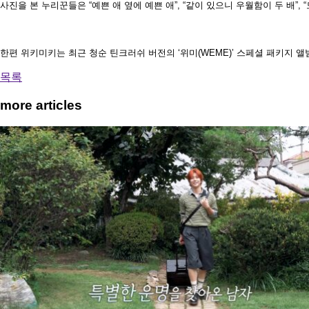
사진을 본 누리꾼들은 “예쁜 애 옆에 예쁜 애”, “같이 있으니 우월함이 두 배”,
한편 위키미키는 최근 청순 틴크러쉬 버전의 ‘위미(WEME)’ 스페셜 패키지 앨범을 발매
목록
more articles