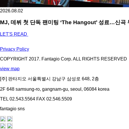
2026.08.02
MJ, 데뷔 첫 단독 팬미팅 ‘The Hangout’ 성료…신
LET'S READ
Privacy Policy
COPYRIGHT 2017. Fantagio Corp. ALL RIGHTS RESERVED
view map
[주] 판타지오 서울특별시 강남구 삼성로 648, 2층
2F 648 samsung-ro, gangnam-gu, seoul, 06084 korea
TEL 02.543.5564
FAX 02.546.5509
fantagio sns