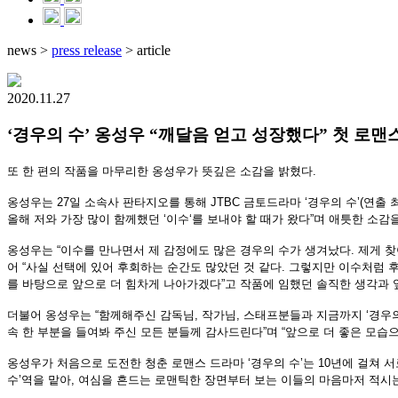
news
>
press release
>
article
2020.11.27
‘경우의 수’ 옹성우 “깨달음 얻고 성장했다” 첫 로맨
또 한 편의 작품을 마무리한 옹성우가 뜻깊은 소감을 밝혔다
.
옹성우는
27
일 소속사 판타지오를 통해
JTBC
금토드라마
‘
경우의 수
’(
연출 
올해 저와 가장 많이 함께했던
‘
이수
‘
를 보내야 할 때가 왔다
”
며 애틋한 소감
옹성우는
“
이수를 만나면서 제 감정에도 많은 경우의 수가 생겨났다
.
제게 찾
어
“
사실 선택에 있어 후회하는 순간도 많았던 것 같다
.
그렇지만 이수처럼 
를 바탕으로 앞으로 더 힘차게 나아가겠다
”
고 작품에 임했던 솔직한 생각과
더불어 옹성우는
“
함께해주신 감독님
,
작가님
,
스태프분들과 지금까지
‘
경우
속 한 부분을 들여봐 주신 모든 분들께 감사드린다
”
며
“
앞으로 더 좋은 모습
옹성우가 처음으로 도전한 청춘 로맨스 드라마
‘
경우의 수
’
는
10
년에 걸쳐 
수
’
역을 맡아
,
여심을 흔드는 로맨틱한 장면부터 보는 이들의 마음마저 적시