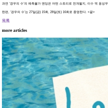
과연
‘
경우의 수
’
의 예측불가 엔딩은 어떤 스토리로 전개될지
,
이수 역 옹성우
한편
, ‘
경우의 수
’
는
27
일
(
금
) 15
회
, 28
일
(
토
) 16
회로 종영한다
. <
끝
>
목록
more articles