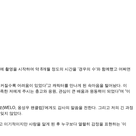
에 촬영을 시작하여 약
8
개월 정도의 시간을
‘
경우의 수
‘
와 함께했고 어쩌면
 커질수록 어려움이 있었다
”
고 캐릭터를 만나게 된 속마음을 털어놨다
.
이
족한 저에게 주시는 충고와 응원
,
관심이 큰 배움과 원동력이 되었다
”
며
“
이
로
(WELO,
옹성우 팬클럽
)’
에게도 감사의 말씀을 전한다
.
그리고 저의 긴 과정
 잊지 않았다
.
고 이기적이지만 사랑을 알게 된 후 누구보다 열렬히 감정을 표현하는
‘
이