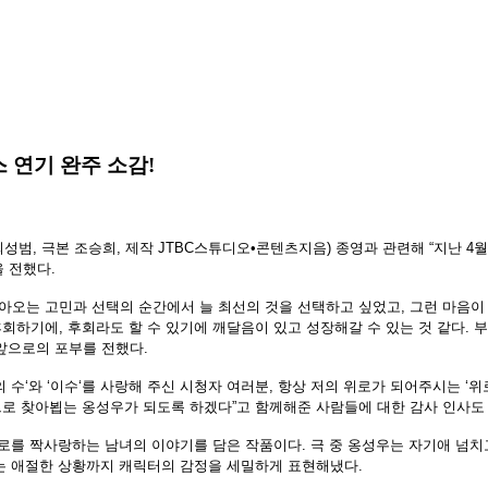
스 연기 완주 소감!
최성범
,
극본 조승희
,
제작
JTBC
스튜디오
•
콘텐츠지음
)
종영과 관련해
“
지난
4
월
을 전했다
.
아오는 고민과 선택의 순간에서 늘 최선의 것을 선택하고 싶었고
,
그런 마음이
후회하기에
,
후회라도 할 수 있기에 깨달음이 있고 성장해갈 수 있는 것 같다
.
부
 앞으로의 포부를 전했다
.
의 수
‘
와
‘
이수
‘
를 사랑해 주신 시청자 여러분
,
항상 저의 위로가 되어주시는
‘
위
으로 찾아뵙는 옹성우가 되도록 하겠다
”
고 함께해준 사람들에 대한 감사 인사도
서로를 짝사랑하는 남녀의 이야기를 담은 작품이다
.
극 중 옹성우는 자기애 넘치
는 애절한 상황까지 캐릭터의 감정을 세밀하게 표현해냈다
.