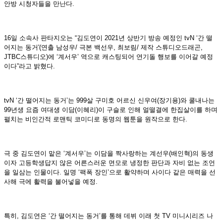
안방 시청자들을 만난다.
16일 소속사 판타지오는 “김도연이 2021년 상반기 방송 예정인 tvN ‘간 떨
어지는 동거'(연출 남성우/ 극본 백선우, 최보림/ 제작 스튜디오드래곤,
JTBC스튜디오)에 ‘계서우’ 역으로 캐스팅되어 연기돌 행보를 이어갈 예정
이다”라고 밝혔다.
tvN ‘간 떨어지는 동거’는 999살 구미호 어르신 신우여(장기용)와 쿨내나는
99년생 요즘 여대생 이담(이혜리)이 구슬로 인해 얼떨결에 한집살이를 하며
펼치는 비인간적 로맨틱 코미디로 동명의 웹툰을 원작으로 한다.
극 중 김도연이 맡은 ‘계서우’는 이담을 짝사랑하는 계선우(배인혁)의 동생
이자 고등학생답지 않은 어른스러운 면모로 냉정한 판단과 자비 없는 조언
을 일삼는 인물이다. 일명 ‘팩폭 장인’으로 활약하며 사이다 같은 매력을 선
사해 극에 활력을 불어넣을 예정.
특히, 김도연은 ‘간 떨어지는 동거’를 통해 데뷔 이래 첫 TV 미니시리즈 나