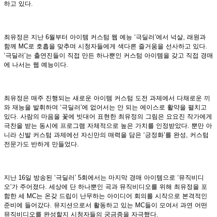
하고 있다.
최유정은 지난 6월부터 아이템 커스텀 웹 예능 ‘극딜러’에서 넉살, 래원과
함께 MC로 호흡을 맞추며 시청자들에게 색다른 즐거움을 선사하고 있다.
‘극딜러’는 출연진들이 직접 만든 하나뿐인 커스텀 아이템을 갖고 직접 경매
에 나서는 웹 예능이다.
최유정은 매주 진행되는 새로운 아이템 커스텀 도전 과제에서 다채로운 끼
와 재능을 발휘하며 ‘극딜러’에 없어서는 안 되는 에이스로 활약을 펼치고
있다. 사람의 마음을 꽃에 빗대어 표현한 최유정의 그림은 요요진 작가에게
극찬을 받는 동시에 프로그램 자체적으로 높은 가치를 인정받았다. 뿐만 아
니라 신발 커스텀 과제에선 자신만의 매력을 담은 ‘긍정화’를 완성, 커스텀
전문가도 반하게 만들었다.
지난 16일 방송된 ‘극딜러’ 5회에서는 마지막 경매 아이템으로 ‘뮤직비디
오’가 주어졌다. 세상에 단 하나뿐인 곡과 뮤직비디오를 위해 최유정을 포
함한 세 MC는 온갖 드립이 난무하는 아이디어 회의를 시작으로 본격적인
준비에 들어갔다. 뮤지션으로서 활동하고 있는 MC들이 모여서 과연 어떤
뮤직비디오를 완성할지 시청자들의 궁금증을 자극했다.