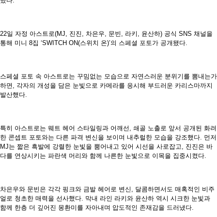
했다.
22일 자정 아스트로(MJ, 진진, 차은우, 문빈, 라키, 윤산하) 공식 SNS 채널을
통해 미니 8집 ‘SWITCH ON(스위치 온)’의 스페셜 포토가 공개됐다.
스페셜 포토 속 아스트로는 꾸밈없는 모습으로 자연스러운 분위기를 뽐내는가
하면, 각자의 개성을 담은 눈빛으로 카메라를 응시해 부드러운 카리스마까지
발산했다.
특히 아스트로는 웨트 헤어 스타일링과 어깨선, 쇄골 노출로 앞서 공개된 화려
한 콘셉트 포토와는 다른 파격 변신을 보이며 내추럴한 모습을 강조했다. 먼저
MJ는 짧은 흑발에 강렬한 눈빛을 뿜어내고 있어 시선을 사로잡고, 진진은 바
다를 연상시키는 파란색 머리와 함께 나른한 눈빛으로 이목을 집중시켰다.
차은우와 문빈은 각각 핑크와 금발 헤어로 변신, 달콤하면서도 매혹적인 비주
얼로 청초한 매력을 선사했다. 막내 라인 라키와 윤산하 역시 시크한 눈빛과
함께 한층 더 깊어진 몽환미를 자아내며 압도적인 존재감을 드러냈다.