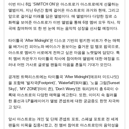
이번 미니 8집 ‘SWITCH ON’은 아스트로가 아스트로에게 선물하는
앨범이자, 지난 6년간 함께 걸어온 아스트로의 과거와 현재, 그리고
앞으로 걸어갈 미래를 담은 앨범이다. 매 앨범마다 다양한 장르 소
화력을 보여준 아스트로가 이번 앨범을 통해 6명 멤버 모두 작사, 작
곡에 참여하며 또 한 번 눈에 띄는 음악적 성장을 선사할 예정이다.
타이틀곡 ‘After Midnight’은 디스코 기반의 펑키한 비트가 주는 매력
을 배가시킨 피아노와 베이스가 돋보이는 즐거운 업 템포 팝곡으로,
아스트로 멤버가 서로에게 전하고 싶은 마음을 노랫말에 담았다. 특
히 멤버 차은우가 타이틀곡 작사에 참여하며 앨범에 대한 애정을 드
러내 어떤 가사로 글로벌 팬들의 마음을 흔들지 기대가 모인다.
공개된 트랙리스트에는 타이틀곡 ‘After Midnight'(애프터 미드나잇)
을 포함해 ‘발자국(Footprint)’, ‘Waterfall'(워터폴), ‘노을 그림(Sunset
Sky)’, ‘MY ZONE'(마이 존), ‘Don’t Worry'(돈 워리)까지 총 6곡이 수
록돼 아스트로의 다양한 매력을 예고한다. 또한, 이미지 속 컬러풀
한 풍선과 LP플레이어가 앨범 콘셉트에 대한 궁금증도 한껏 자극하
고 있다.
앞서 아스트로는 개인 및 단체 콘셉트 포토, 스페셜 포토로 전 세계
팬들의 이목을 집중시켰고, 전 멤버 참여로 아스트로만의 음악성을