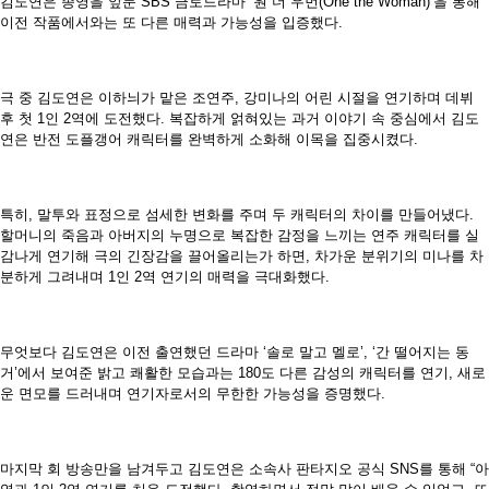
김도연은 종영을 앞둔 SBS 금토드라마 ‘원 더 우먼(One the Woman)’을 통해
이전 작품에서와는 또 다른 매력과 가능성을 입증했다.
극 중 김도연은 이하늬가 맡은 조연주, 강미나의 어린 시절을 연기하며 데뷔
후 첫 1인 2역에 도전했다. 복잡하게 얽혀있는 과거 이야기 속 중심에서 김도
연은 반전 도플갱어 캐릭터를 완벽하게 소화해 이목을 집중시켰다.
특히, 말투와 표정으로 섬세한 변화를 주며 두 캐릭터의 차이를 만들어냈다.
할머니의 죽음과 아버지의 누명으로 복잡한 감정을 느끼는 연주 캐릭터를 실
감나게 연기해 극의 긴장감을 끌어올리는가 하면, 차가운 분위기의 미나를 차
분하게 그려내며 1인 2역 연기의 매력을 극대화했다.
무엇보다 김도연은 이전 출연했던 드라마 ‘솔로 말고 멜로’, ‘간 떨어지는 동
거’에서 보여준 밝고 쾌활한 모습과는 180도 다른 감성의 캐릭터를 연기, 새로
운 면모를 드러내며 연기자로서의 무한한 가능성을 증명했다.
마지막 회 방송만을 남겨두고 김도연은 소속사 판타지오 공식 SNS를 통해 “아