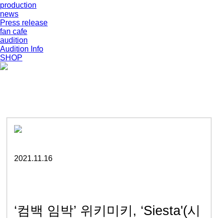
production
news
Press release
fan cafe
audition
Audition Info
SHOP
2021.11.16
‘컴백 임박’ 위키미키, ‘Siesta'(시