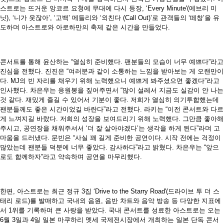
스트로는 뜨거운 앙코르 요청에 무대에 다시 등장, ‘Every Minute'(에브리 미
닛), ‘니가 웃잖아’, ‘고백’ 메들리와 ‘외친다 (Call Out)’로 관객들의 ‘떼창’을 유
도하며 아스트로와 아로하만의 축제 같은 시간을 만들었다.
콘서트를 통해 윤산하는 “열심히 준비했다. 팬분들의 모습이 너무 예쁘다”라고
진심을 전했다. 진진은 “여러분과 같이 소통하는 느낌을 받아보는 게 오랜만이
다. MJ의 빈 자리를 채우기 위해 노력했으니 예쁘게 봐주셨으면 좋겠다”라고
인사했다. 차은우는 응원봉을 짚어주면서 “많이 설레서 지금도 실감이 안 나는
것 같다. 재밌게 즐길 수 있어서 기분이 좋다. 저희가 열심히 의기투합했는데
팬분들께도 좋은 시간이었길 바란다”라고 전했다. 라키는 “이전 콘서트와 다르
게 느껴지길 바랐다. 저희의 성장을 보여드리기 위해 노력했다. 그만큼 좋아해
주시고, 공연장을 채워주셔서 ‘더 잘 살아야겠다’는 생각을 하게 된다”라며 고
마움을 드러냈다. 문빈은 “사실 꽤 길게 준비한 공연이다. 시작 전에는 걱정이
많았는데 팬분들 덕분에 너무 좋았다. 감사하다”라고 밝혔다. 차은우는 “앞으
로도 함께하자”라고 약속하며 공연을 마무리했다.
한편, 아스트로는 최근 정규 3집 ‘Drive to the Starry Road'(드라이브 투 더 스
태리 로드)를 발매하고 국내외 음원, 음반 차트와 음악 방송 등 다양한 지표에
서 1위를 기록하며 큰 사랑을 받았다. 국내 콘서트를 성료한 아스트로는 오는
6월 3일과 4일 일본 마쿠하리 멧세 국제전시장에서 개최하는 일본 단독 콘서