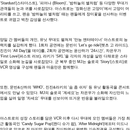
‘Stardust'(스타더스트), ‘피어나 (Bloom)’, ‘밤하늘의 별처럼’ 등 다양한 무대가
관객들의 눈과 귀를 사로잡았다. 아스트로는 ‘장화신은 고양이’에서 고양이 머
리띠를 쓰고, 팬송 ‘밤하늘의 별처럼’ 때는 팬들에게 장미꽃을 선사하는 이벤
트로 귀엽고 벅찬 감성을 선사했다.
양일 간 멤버들의 개인, 유닛 무대도 펼쳐져 ‘만능 엔터테이너’ 아스트로의 능
력치를 실감하게 했다. 1회차 공연에는 문빈이 ‘Let’s go ride'(렛츠 고 라이드),
진진이 ‘All Day'(올 데이)를, 2회차 공연에는 윤산하가 ’24시간’, 차은우가
‘First Love'(퍼스트 러브), 라키가 ‘S#1.’을 각자의 개성을 살린 다채로운 스타
일로 소화해 눈길을 사로잡았다. 군 복무 중인 MJ는 솔로곡 ‘Story'(스토리)로
VCR 영상을 구성해 팬들과 마음만은 함께했다.
또한, 문빈&산하의 ‘WHO’, 진진&라키의 ‘숨 좀 쉬자’ 등 유닛 활동곡을 콘서트
에서도 만날 수 있었다. MJ의 솔로곡 ‘계세요’는 차은우가 소화해 자신만의 느
낌을 살려 일명 ‘차세요’ 무대를 선보이며 뜨거운 반응을 불러일으켰다.
아스트로의 성장 스토리를 담은 VCR 이후 다시 무대에 모인 멤버들은 가장 최
근 활동곡인 ‘Candy Sugar Pop'(캔디 슈가 팝), ‘After Midnight'(애프터 미드나
잇)으로 앙코르 전 마지막 무대를 장식하면서 완벽한 기승전결을 구성했다. 아