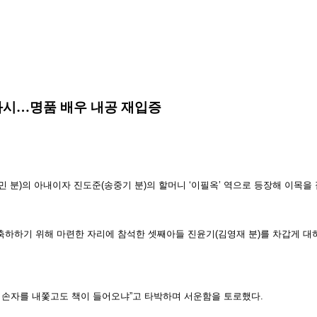
 과시…명품 배우 내공 재입증
성민 분)의 아내이자 진도준(송중기 분)의 할머니 ‘이필옥’ 역으로 등장해 이목을
축하하기 위해 마련한 자리에 참석한 셋째아들 진윤기(김영재 분)를 차갑게 대
랑 손자를 내쫓고도 책이 들어오냐”고 타박하며 서운함을 토로했다.