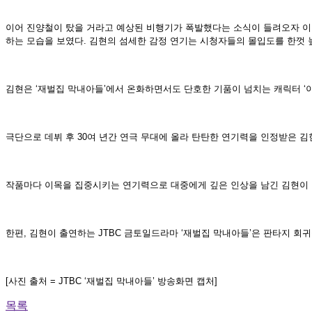
이어 진양철이 탔을 거라고 예상된 비행기가 폭발했다는 소식이 들려오자 이
하는 모습을 보였다. 김현의 섬세한 감정 연기는 시청자들의 몰입도를 한껏 
김현은 ‘재벌집 막내아들’에서 온화하면서도 단호한 기품이 넘치는 캐릭터 ‘
극단으로 데뷔 후 30여 년간 연극 무대에 올라 탄탄한 연기력을 인정받은 김현은
작품마다 이목을 집중시키는 연기력으로 대중에게 깊은 인상을 남긴 김현이 앞
한편, 김현이 출연하는 JTBC 금토일드라마 ‘재벌집 막내아들’은 판타지 회귀물 
[사진 출처 = JTBC ‘재벌집 막내아들’ 방송화면 캡처]
목록