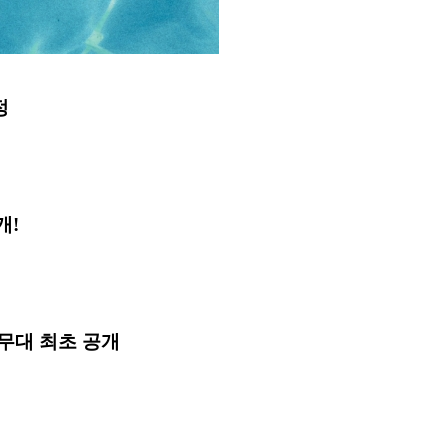
정
개!
곡 무대 최초 공개