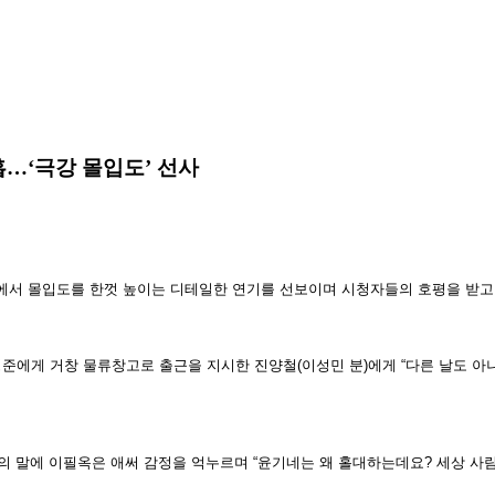
흡…‘극강 몰입도’ 선사
태희)에서 몰입도를 한껏 높이는 디테일한 연기를 선보이며 시청자들의 호평을 받고
성준에게 거창 물류창고로 출근을 지시한 진양철(이성민 분)에게 “다른 날도 아
양철의 말에 이필옥은 애써 감정을 억누르며 “윤기네는 왜 홀대하는데요? 세상 