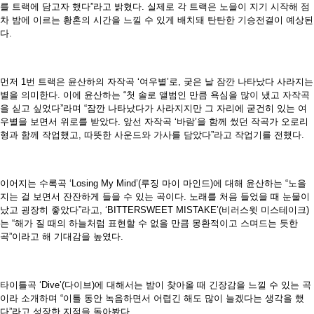
를 트랙에 담고자 했다”라고 밝혔다. 실제로 각 트랙은 노을이 지기 시작해 점
차 밤에 이르는 황혼의 시간을 느낄 수 있게 배치돼 탄탄한 기승전결이 예상된
다.
먼저 1번 트랙은 윤산하의 자작곡 ‘여우별’로, 궂은 날 잠깐 나타났다 사라지는
별을 의미한다. 이에 윤산하는 “첫 솔로 앨범인 만큼 욕심을 많이 냈고 자작곡
을 싣고 싶었다”라며 “잠깐 나타났다가 사라지지만 그 자리에 굳건히 있는 여
우별을 보면서 위로를 받았다. 앞선 자작곡 ‘바람’을 함께 썼던 작곡가 오로리
형과 함께 작업했고, 따뜻한 사운드와 가사를 담았다”라고 작업기를 전했다.
이어지는 수록곡 ‘Losing My Mind’(루징 마이 마인드)에 대해 윤산하는 “노을
지는 걸 보면서 잔잔하게 들을 수 있는 곡이다. 노래를 처음 들었을 때 눈물이
났고 굉장히 좋았다”라고, ‘BITTERSWEET MISTAKE’(비러스윗 미스테이크)
는 “해가 질 때의 하늘처럼 표현할 수 없을 만큼 몽환적이고 스며드는 듯한
곡”이라고 해 기대감을 높였다.
타이틀곡 ‘Dive’(다이브)에 대해서는 밤이 찾아올 때 긴장감을 느낄 수 있는 곡
이라 소개하며 “이틀 동안 녹음하면서 어렵긴 해도 많이 늘겠다는 생각을 했
다”라고 성장한 지점을 돌아봤다.