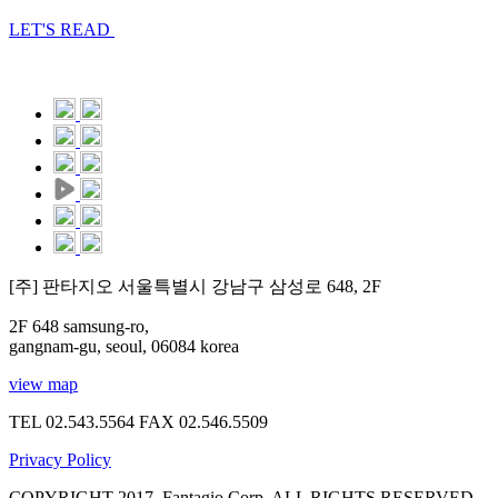
LET'S READ
[주] 판타지오 서울특별시 강남구 삼성로 648, 2F
2F 648 samsung-ro,
gangnam-gu, seoul, 06084 korea
view map
TEL 02.543.5564
FAX 02.546.5509
Privacy Policy
COPYRIGHT 2017. Fantagio Corp. ALL RIGHTS RESERVED