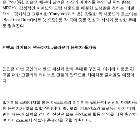
은 ‘You’(유), 연습생 때부터 달려온 자신의 이야기를 녹인 ‘날 위해 (feat.
MRCH)’, 감성적인 피아노와 드럼 사운드로 애절한 노랫말을 전하는 ‘이별
택배’, 펑키하고 그루비한 ‘Carry on’(캐리 온), 강렬한 록 사운드가 돋보이는
‘Beat that Drum’(비트 댓 드럼) 등 각 곡에 깃든 진심과 서사가 풍성한 무대
로 펼쳐진다.
# 밴드 라이브에 편곡까지…올라운더 능력치 풀가동
진진은 이번 공연에서 밴드 세션과 함께 무대를 꾸민다. 여기에 새로
운 편
곡을 더한 고퀄리티 라이브로 팬들의 만족도를 최대치로 끌어올릴 예정이
다.
웰메이드 스테이지를 통해 아스트로의 리더이자 올라운더 진진의 다재다능
한 능력치가 빛을 발할 전망이다. 랩, 보컬, 퍼포먼스와 프로듀싱까지 다방
면의 재능과 실력을 겸비한 진진은 솔로 공연으로 활동 영역을 더욱 확장하
며 아티스트로서 색깔과 존재감을 굳힐 계획이다.