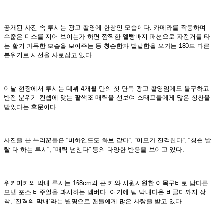
공개된 사진 속 루시는 광고 촬영에 한창인 모습이다
.
카메라를 작동하며
수줍은 미소를 지어 보이는가 하면 깜찍한 멜빵바지 패션으로 자전거를 타
는 활기 가득한 모습을 보여주는 등 청순함과 발랄함을 오가는
180
도 다른
분위기로 시선을 사로잡고 있다
.
이날 현장에서 루시는 데뷔
4
개월 만의 첫 단독 광고 촬영임에도 불구하고
반전 분위기 컨셉에 맞는 팔색조 매력을 선보여 스태프들에게 많은 칭찬을
받았다는 후문이다
.
사진을 본 누리꾼들은
“
비하인드도 화보 같다
“, “
미모가 진격한다
“, “
청순 발
랄 다 하는 루시
“, “
매력 넘친다
”
등의 다양한 반응을 보이고 있다
.
위키미키의 막내 루시는
168cm
의 큰 키와 시원시원한 이목구비로 남다른
모델 포스 비주얼을 과시하는 멤버다
.
여기에 팀 막내다운 비글미까지 장
착
, ‘
진격의 막내
‘
라는 별명으로 팬들에게 많은 사랑을 받고 있다
.