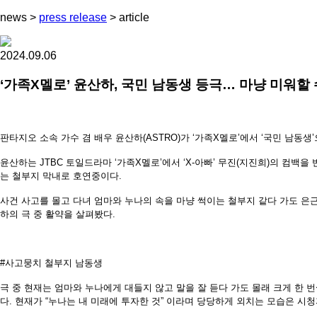
news
>
press release
>
article
2024.09.06
‘가족X멜로’ 윤산하, 국민 남동생 등극… 마냥 미워할
판타지오 소속 가수 겸 배우 윤산하(ASTRO)가 ‘가족X멜로’에서 ‘국민 남동
윤산하는 JTBC 토일드라마 ‘가족X멜로’에서 ‘X-아빠’ 무진(지진희)의 컴
는 철부지 막내로 호연중이다.
사건 사고를 몰고 다녀 엄마와 누나의 속을 마냥 썩이는 철부지 같다 가도 은
하의 극 중 활약을 살펴봤다.
#사고뭉치 철부지 남동생
극 중 현재는 엄마와 누나에게 대들지 않고 말을 잘 듣다 가도 몰래 크게 한 
다. 현재가 “누나는 내 미래에 투자한 것” 이라며 당당하게 외치는 모습은 시