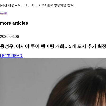
[사진 제공 = MI·SLL, JTBC 가족X멜로 방송화면 캡쳐]
목록
more articles
2026.08.06
옹성우,
아시아 투어 팬미팅 개최…5개 도시 추가 확
LET'S READ