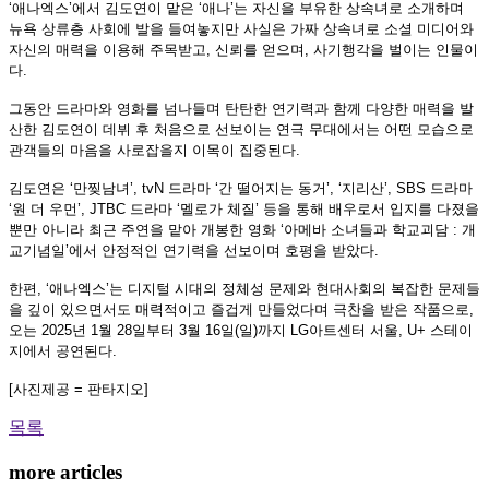
‘애나엑스’에서 김도연이 맡은 ‘애나’는 자신을 부유한 상속녀로 소개하며
뉴욕 상류층 사회에 발을 들여놓지만 사실은 가짜 상속녀로 소셜 미디어와
자신의 매력을 이용해 주목받고, 신뢰를 얻으며, 사기행각을 벌이는 인물이
다.
그동안 드라마와 영화를 넘나들며 탄탄한 연기력과 함께 다양한 매력을 발
산한 김도연이 데뷔 후 처음으로 선보이는 연극 무대에서는 어떤 모습으로
관객들의 마음을 사로잡을지 이목이 집중된다.
김도연은 ‘만찢남녀’, tvN 드라마 ‘간 떨어지는 동거’, ‘지리산’, SBS 드라마
‘원 더 우먼’, JTBC 드라마 ‘멜로가 체질’ 등을 통해 배우로서 입지를 다졌을
뿐만 아니라 최근 주연을 맡아 개봉한 영화 ‘아메바 소녀들과 학교괴담 : 개
교기념일’에서 안정적인 연기력을 선보이며 호평을 받았다.
한편, ‘애나엑스’는 디지털 시대의 정체성 문제와 현대사회의 복잡한 문제들
을 깊이 있으면서도 매력적이고 즐겁게 만들었다며 극찬을 받은 작품으로,
오는 2025년 1월 28일부터 3월 16일(일)까지 LG아트센터 서울, U+ 스테이
지에서 공연된다.
[사진제공 = 판타지오]
목록
more articles