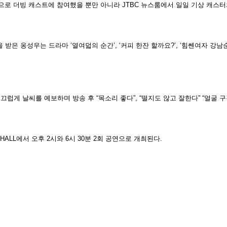
역으로 더빙 캐스트에 참여했을 뿐만 아니라 JTBC 뉴스룸에서 일일 기상 캐스
 받은 옹성우는 드라마 ‘열여덟의 순간’, ‘커피 한잔 할까요?’, ‘힘쎈여자 강
끄럽게 날씨를 예보하며 방송 후 “목소리 좋다”, “떨지도 않고 잘한다” “얼굴
E HALL에서 오후 2시와 6시 30분 2회 공연으로 개최된다.