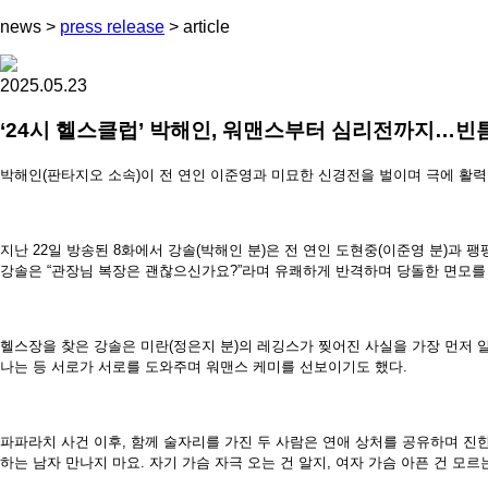
news
>
press release
>
article
2025.05.23
‘24시 헬스클럽’ 박해인, 워맨스부터 심리전까지…빈
박해인(판타지오 소속)이 전 연인 이준영과 미묘한 신경전을 벌이며 극에 활력
지난 22일 방송된 8화에서 강솔(박해인 분)은 전 연인 도현중(이준영 분)과
강솔은 “관장님 복장은 괜찮으신가요?”라며 유쾌하게 반격하며 당돌한 면모를
헬스장을 찾은 강솔은 미란(정은지 분)의 레깅스가 찢어진 사실을 가장 먼저
나는 등 서로가 서로를 도와주며 워맨스 케미를 선보이기도 했다.
파파라치 사건 이후, 함께 술자리를 가진 두 사람은 연애 상처를 공유하며 진한
하는 남자 만나지 마요. 자기 가슴 자극 오는 건 알지, 여자 가슴 아픈 건 