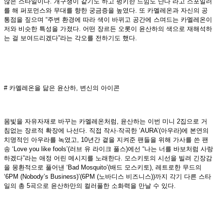
않은 스타일이다. 개구쟁이 같기도 하고 펑키한 느낌도 난다”라고 스포일러
를 해 퍼포먼스와 무대를 향한 궁금증을 높였다. 또 카멜레온과 자신의 공
통점을 짚으며 “주변 환경에 따라 색이 바뀌고 공간에 스며드는 카멜레온이
저와 비슷한 특성을 가졌다. 어떤 장르든 오롯이 윤산하의 색으로 재해석하
는 걸 보여드리겠다”라는 각오를 전하기도 했다.
# 카멜레온을 닮은 윤산하, 변신의 아이콘
몸빛을 자유자재로 바꾸는 카멜레온처럼, 윤산하는 이번 미니 2집으로 거
침없는 장르적 확장에 나선다. 직접 작사·작곡한 ‘AURA’(아우라)에 본연의
치명적인 아우라를 녹였고, 10년간 곁을 지켜준 팬들을 위해 가사를 쓴 팬
송 ‘Love you like fools’(러브 유 라이크 풀스)에선 “나는 너를 바보처럼 사랑
하겠다”라는 애정 어린 메시지를 노래한다. 모스키토의 시선을 빌려 긴장감
을 몽환적으로 풀어낸 ‘Bad Mosquito’(배드 모스키토), 레트로한 무드의
‘6PM (Nobody’s Business)’(6PM (노바디스 비즈니스))까지 각기 다른 스타
일의 총 5곡으로 윤산하만의 컬러풀한 소화력을 만날 수 있다.