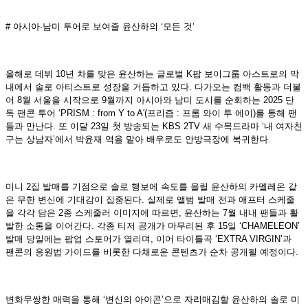
# 아시아·남미 투어로 보여줄 윤산하의 ‘모든 것’
올해로 데뷔 10년 차를 맞은 윤산하는 글로벌 K팝 보이그룹 아스트로의 막
내에서 솔로 아티스트로 성장을 거듭하고 있다. 다가오는 컴백 활동과 더불
어 8월 서울을 시작으로 9월까지 아시아와 남미 도시를 순회하는 2025 단
독 팬콘 투어 ‘PRISM : from Y to A'(프리즘 : 프롬 와이 투 에이)를 통해 팬
들과 만난다. 또 이달 23일 첫 방송되는 KBS 2TV 새 수목드라마 ‘내 여자친
구는 상남자’에서 박윤재 역을 맡아 배우로도 안방극장에 복귀한다.
미니 2집 발매를 기점으로 솔로 행보에 속도를 올릴 윤산하의 카멜레온 같
은 무한 변신에 기대감이 집중된다. 실제로 앨범 발매 전과 애프터 스케줄
을 각각 담은 2종 스케줄러 이미지에 따르면, 윤산하는 7월 내내 팬들과 활
발한 소통을 이어간다. 각종 티저 공개가 마무리된 후 15일 ‘CHAMELEON’
발매 당일에는 팝업 스토어가 열리며, 이어 타이틀곡 ‘EXTRA VIRGIN’과
팬콘의 응원법 가이드를 비롯한 다채로운 콘텐츠가 순차 공개될 예정이다.
변화무쌍한 매력을 통해 ‘변신의 아이콘’으로 자리매김할 윤산하의 솔로 미