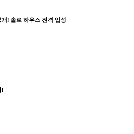
일러 공개! 솔로 하우스 전격 입성
정
!