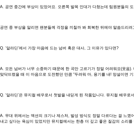
A. 공연 중간에 부상이 있었어요. 오른쪽 발목 인대가 다쳤는데 팀원분들의 도
공연 중 부상을 알리면 팬분들께 걱정을 끼칠까 봐 회복한 뒤에야 말씀드리려
Q. ‘알라딘’에서 가장 마음에 드는 넘버 혹은 대사, 그 이유가 있다면?
A. 모든 넘버가 너무 소중하기 때문에 한 곡만 고르기가 정말 어려워요(웃음).
맞닥뜨렸을 때 이 마음으로 도전했던 만큼 “두려워 마, 용기를 내! 망설이면 기
Q. ‘알라딘’은 뮤지컬 배우로서 첫발을 내딛게 된 작품입니다. 뮤지컬 배우로
A. 무대 위에서는 액션의 크기나 제스처, 발성 방식도 정말 다르다는 걸 느꼈
내고 싶다는 욕심이 있었지만 뮤지컬에서는 한층 더 깊고 좋은 질감의 소리를