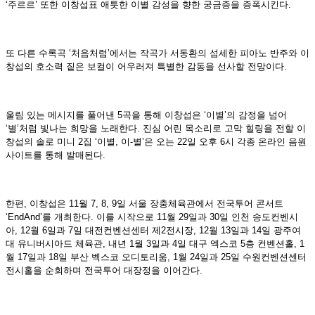
‘주르르’ 또한 이창섭표 애틋한 이별 감성을 향한 궁금증을 증폭시킨다.
또 다른 수록곡 ‘처음처럼’에서는 작곡가 서동환의 섬세한 피아노 반주와 이
창섭의 호소력 짙은 보컬이 어우러져 특별한 감동을 선사할 전망이다.
울림 있는 메시지를 풀어낸 5곡을 통해 이창섭은 ‘이별’의 감정을 넘어
‘별’처럼 빛나는 희망을 노래한다. 진심 어린 목소리로 고막 힐링을 전할 이
창섭의 솔로 미니 2집 ‘이별, 이-별’은 오는 22일 오후 6시 각종 온라인 음원
사이트를 통해 발매된다.
한편, 이창섭은 11월 7, 8, 9일 서울 장충체육관에서 전국투어 콘서트
‘EndAnd’를 개최한다. 이를 시작으로 11월 29일과 30일 인천 송도컨벤시
아, 12월 6일과 7일 대전컨벤션센터 제2전시장, 12월 13일과 14일 광주여
대 유니버시아드 체육관, 내년 1월 3일과 4일 대구 엑스코 5층 컨벤션홀, 1
월 17일과 18일 부산 벡스코 오디토리움, 1월 24일과 25일 수원컨벤션센터
전시홀을 순회하며 전국투어 대장정을 이어간다.