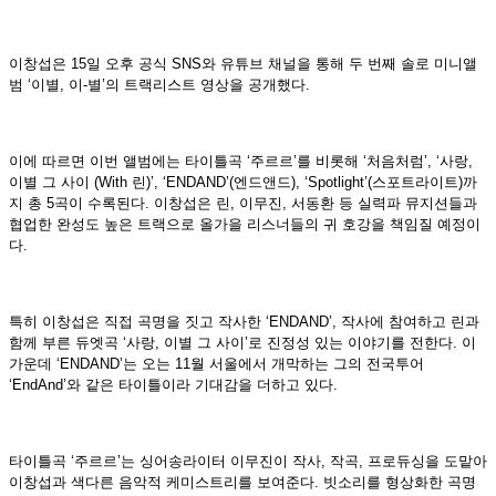
이창섭은 15일 오후 공식 SNS와 유튜브 채널을 통해 두 번째 솔로 미니앨
범 ‘이별, 이-별’의 트랙리스트 영상을 공개했다.
이에 따르면 이번 앨범에는 타이틀곡 ‘주르르’를 비롯해 ‘처음처럼’, ‘사랑,
이별 그 사이 (With 린)’, ‘ENDAND’(엔드앤드), ‘Spotlight’(스포트라이트)까
지 총 5곡이 수록된다. 이창섭은 린, 이무진, 서동환 등 실력파 뮤지션들과
협업한 완성도 높은 트랙으로 올가을 리스너들의 귀 호강을 책임질 예정이
다.
특히 이창섭은 직접 곡명을 짓고 작사한 ‘ENDAND’, 작사에 참여하고 린과
함께 부른 듀엣곡 ‘사랑, 이별 그 사이’로 진정성 있는 이야기를 전한다. 이
가운데 ‘ENDAND’는 오는 11월 서울에서 개막하는 그의 전국투어
‘EndAnd’와 같은 타이틀이라 기대감을 더하고 있다.
타이틀곡 ‘주르르’는 싱어송라이터 이무진이 작사, 작곡, 프로듀싱을 도맡아
이창섭과 색다른 음악적 케미스트리를 보여준다. 빗소리를 형상화한 곡명