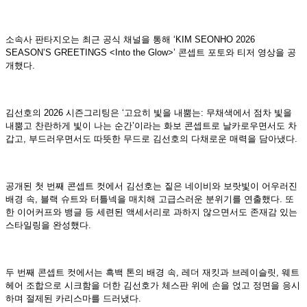
소속사 판타지오는 최근 공식 채널을 통해 ‘KIM SEONHO 2026
SEASON’S GREETINGS <Into the Glow>’ 콘셉트 포토와 티저 영상을 공
개했다.
김선호의 2026 시즌그리팅은 ‘고요히 빛을 내뿜는: 무채색에서 점차 빛을
내뿜고 찬란하게 빛이 나는 순간’이라는 화보 콘셉트로 날카로우면서도 차
갑고, 부드러우면서도 따뜻한 무드로 김선호의 다채로운 매력을 담아냈다.
공개된 첫 번째 콘셉트 컷에서 김선호는 짙은 네이비와 보랏빛이 어우러진
배경 속, 블랙 슈트와 터틀넥을 매치해 고급스러운 분위기를 연출했다. 또
한 이어커프와 뱅글 등 세련된 액세서리로 과하지 않으면서도 존재감 있는
스타일링을 완성했다.
두 번째 콘셉트 컷에서는 흑백 톤의 배경 속, 레더 재킷과 브레이슬릿, 웨트
헤어 조합으로 시크함을 더한 김선호가 체스판 위에 손을 얹고 정면을 응시
하며 절제된 카리스마를 드러냈다.