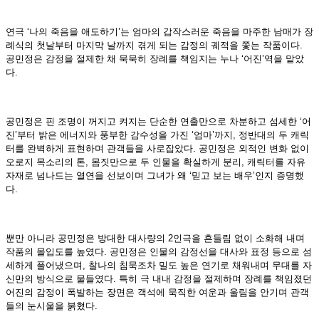
연극 ‘나의 죽음을 애도하기’는 엄마의 갑작스러운 죽음을 마주한 남매가 장
례식의 첫날부터 마지막 날까지 겪게 되는 감정의 궤적을 쫓는 작품이다.
공민정은 감정을 절제한 채 묵묵히 장례를 책임지는 누나 ‘어진’역을 맡았
다.
공민정은 핀 조명이 꺼지고 켜지는 단순한 연출만으로 차분하고 섬세한 ‘어
진’부터 밝은 에너지와 풍부한 감수성을 가진 ‘엄마’까지, 정반대의 두 캐릭
터를 완벽하게 표현하며 관객들을 사로잡았다. 공민정은 외적인 변화 없이
오로지 목소리의 톤, 몸짓만으로 두 인물을 확실하게 분리, 캐릭터를 자유
자재로 넘나드는 열연을 선보이며 그녀가 왜 ‘믿고 보는 배우’인지 증명했
다.
뿐만 아니라 공민정은 방대한 대사량의 2인극을 흔들림 없이 소화해 내며
작품의 몰입도를 높였다. 공민정은 인물의 감정선을 대사와 표정 등으로 섬
세하게 풀어냈으며, 찰나의 침묵조차 밀도 높은 연기로 채워내며 무대를 자
신만의 방식으로 물들였다. 특히 극 내내 감정을 절제하며 장례를 책임졌던
어진의 감정이 폭발하는 장면은 객석에 묵직한 여운과 울림을 안기며 관객
들의 눈시울을 붉혔다.