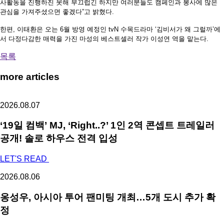
사활동을 진행하진 못해 부끄럽긴 하지만 여러분들도 캠페인과 봉사에 많은
관심을 가져주셨으면 좋겠다
”
고 밝혔다
.
한편
,
이태환은 오는
6
월 방영 예정인
tvN
수목드라마
‘
김비서가 왜 그럴까
’
에
서 다정다감한 매력을 가진 마성의 베스트셀러 작가 이성연 역을 맡는다
.
목록
more articles
2026.08.07
‘19일 컴백’ MJ, ‘Right..?’ 1인 2역 콘셉트 트레일러
공개! 솔로 하우스 전격 입성
LET'S READ
2026.08.06
옹성우,
아시아 투어 팬미팅 개최…5개 도시 추가 확
정