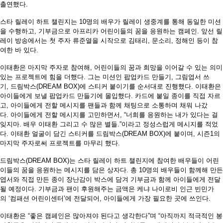
출연했다
.
스타 릴레이 하트 챌린지는
10
명의 배우가 릴레이 생중계를 통해 동일한 미션
을 수행하고
,
기부금으로 아프리카 어린이들의 꿈을 응원하는 캠페인
.
앞선 릴
레이 방송에서는 첫 주자 류준열을 시작으로 김태리
,
문소리
,
정해인 등이 참
여한 바 있다
.
이태환은 마지막 주자로 참여해
,
어린이들의 꿈과 희망을 이어갈 수 있는 의미
있는 프로젝트에 힘을 더했다
.
그는 미션인 팝업카드 만들기
,
그림엽서 쓰
기
,
드림박스
(DREAM BOX)
에 스티커 붙이기를 순서대로 진행했다
.
이태환은
아이들에게 보낼 팝업카드 만들기에 몰입했다
.
카드에 붙일 종이를 직접 자르
고
,
아이들에게 전할 메시지를 팬들과 함께 채팅으로 소통하며 채워 나갔
다
.
아이들에게 전할 메시지를 고민하면서
, “
너희를 응원하는 내가 있다는 걸
잊지마
.
배우 이태환 그리고 수 많은 별들
.”
이라고 정성스럽게 메시지를 적었
다
.
이태환 얼굴이 담긴 스티커를 드림박스
(DREAM BOX)
에 붙이며
,
시즌
1
의
마지막 주자로써 프로젝트를 마무리 했다
.
드림박스
(DREAM BOX)
는 스타 릴레이 하트 챌린지에 참여한 배우들이 어린
이들의 꿈을 응원하는 메시지를 담은 상자다
.
총
10
명의 배우들이 함께해 만든
엽서와 직접 만든 종이 장난감이 박스에 담겨 기부금과 함께 아이들에게 전달
될 예정이다
.
기부금과 팬이 후원해주는 금액은 케냐 나이로비 인근 빈민가
의
‘
컴패션 어린이센터
’
에 전달되어
,
아이들에게 가장 필요한 곳에 쓰인다
.
이태환은
“
좋은 캠페인은 많아져야 된다고 생각한다
”
며
“
아직까지 적극적인 봉