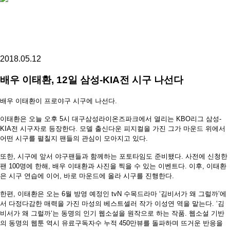
2018.05.12
배우 이태환, 12일 삼성-KIA전 시구 나선다
배우 이태환이 프로야구 시구에 나선다
.
이태환은 오늘 오후
5
시 대구삼성라이온즈파크에서 열리는
KBO
리그 삼성
-
KIA
전 시구자로 등장한다
.
모델 출신다운 피지컬을 가진 그가 마운드 위에서
어떤 시구를 펼칠지 팬들의 관심이 모아지고 있다
.
또한
,
시구에 앞서 야구팬들과 함께하는 포토타임도 준비됐다
.
사전에 신청한
팬
100
명에 한해
,
배우 이태환과 사진을 찍을 수 있는 이벤트다
.
이후
,
이태환
은 시구 연습에 이어
,
바로 마운드에 올라 시구를 진행한다
.
한편
,
이태환은 오는
6
월 방영 예정인
tvN
수목드라마
‘김비서가 왜 그럴까’에
서 다정다감한 매력을 가진 마성의 베스트셀러 작가 이성연 역을 맡는다
. ‘
김
비서가 왜 그럴까
‘
는 동명의 인기 웹소설을 원작으로 하는 작품
.
웹소설 기반
의 동명의 웹툰 역시 유료구독자수 누적
450
만뷰를 돌파하며 뜨거운 반응을