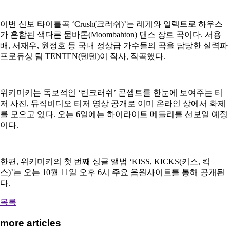
이번 신보 타이틀곡
‘Crush(
크러쉬
)’
는 레게와 일렉트로 하우스
가 혼합된 색다른 뭄바톤
(Moombahton)
댄스 장르 곡이다
.
서용
배
,
서재우
,
원정호 등 국내 정상급 가수들의 곡을 담당한 실력파
프로듀싱 팀
TENTEN(
텐텐
)
이 작사
,
작곡했다
.
위키미키는 독보적인
‘
틴크러쉬
’
콘셉트를 한눈에 보여주는 티
저 사진
,
뮤직비디오 티저 영상 공개로 이미 온라인 상에서 화제
를 모으고 있다
.
오는
6
일에는 하이라이트 메들리를 선보일 예정
이다
.
한편
,
위키미키의 첫 번째 싱글 앨범 ‘
KISS, KICKS(
키스
,
킥
스
)
’
는 오는
10
월
11
일 오후
6
시 주요 음원사이트를 통해 공개된
다
.
목록
more articles