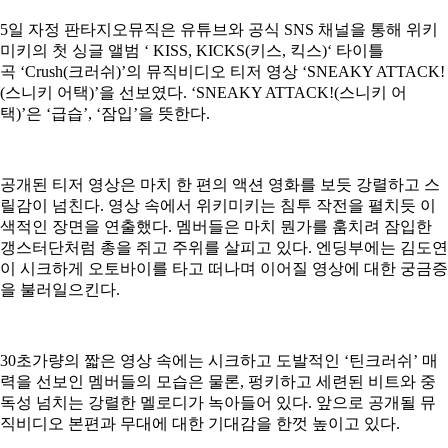
5
일 자정 판타지오뮤직은 유튜브와 공식
SNS
채널을 통해 위키
미키의 첫 싱글 앨범
‘
KISS, KICKS(
키스
,
킥스
)
‘
타이틀
곡
‘Crush(
크러쉬
)’
의 뮤직비디오 티저 영상
‘SNEAKY ATTACK!
(
스니키 어택
)’
을 선보였다
. ‘SNEAKY ATTACK!(
스니키 어
택
)’
은
‘
급습
’, ‘
잠입
’
을 뜻한다
.
공개된 티저 영상은 마치 한 편의 액션 영화를 보듯 강렬하고 스
릴감이 넘친다
.
영상 속에서 위키미키는 침투 작전을 펼치듯 이
색적인 장면을 연출했다
.
멤버들은 마치 뭔가를 훔치려 잠입한
갱스터단처럼 총을 쥐고 주위를 살피고 있다
.
엔딩부에는 김도연
이 시크하게 오토바이를 타고 떠나며 이어질 영상에 대한 궁금증
을 불러일으킨다
.
30
초가량의 짧은 영상 속에는 시크하고 도발적인
‘
틴크러쉬
’
매
력을 선보인 멤버들의 모습은 물론
,
펑키하고 세련된 비트와 중
독성 넘치는 강렬한 멜로디가 녹아들어 있다
.
앞으로 공개될 뮤
직비디오 본편과 무대에 대한 기대감을 한껏 높이고 있다
.