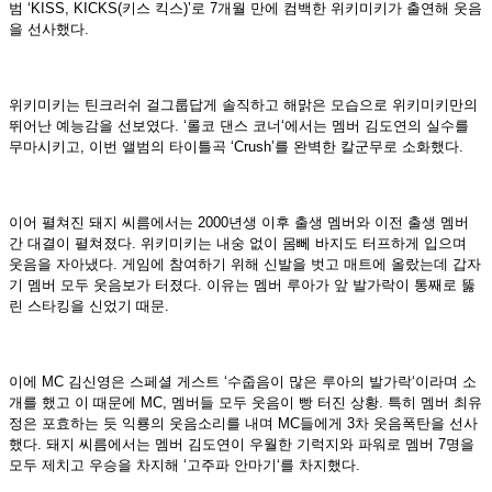
범
‘KISS, KICKS(
키스 킥스
)’
로
7
개월 만에 컴백한 위키미키가 출연해 웃음
을 선사했다
.
위키미키는 틴크러쉬 걸그룹답게 솔직하고 해맑은 모습으로 위키미키만의
뛰어난 예능감을 선보였다
. ‘
롤코 댄스 코너
‘
에서는 멤버 김도연의 실수를
무마시키고
,
이번 앨범의 타이틀곡
‘Crush’
를 완벽한 칼군무로 소화했다
.
이어 펼쳐진 돼지 씨름에서는
2000
년생 이후 출생 멤버와 이전 출생 멤버
간 대결이 펼쳐졌다
.
위키미키는 내숭 없이 몸뻬 바지도 터프하게 입으며
웃음을 자아냈다
.
게임에 참여하기 위해 신발을 벗고 매트에 올랐는데 갑자
기 멤버 모두 웃음보가 터졌다
.
이유는 멤버 루아가 앞 발가락이 통째로 뚫
린 스타킹을 신었기 때문
.
이에
MC
김신영은 스페셜 게스트
‘
수줍음이 많은 루아의 발가락
‘
이라며 소
개를 했고 이 때문에
MC,
멤버들 모두 웃음이 빵 터진 상황
.
특히 멤버 최유
정은 포효하는 듯 익룡의 웃음소리를 내며
MC
들에게
3
차 웃음폭탄을 선사
했다
.
돼지 씨름에서는 멤버 김도연이 우월한 기럭지와 파워로 멤버
7
명을
모두 제치고 우승을 차지해
‘
고주파 안마기
‘
를 차지했다
.