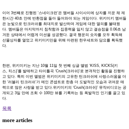
이어
3
번째로 진행된
‘
스네이크런
‘
은 멤버들 사이사이에 상자를 끼운 채 제
한시간
40
초 안에 반환점을 돌아 들어와야 되는 게임이다
.
위키미키 멤버들
은 눈빛으로 틴크러쉬를 최대치로 발산하며 게임에 대한 열의를 불태웠
다
.
멤버들은 마지막까지 침착함과 집중력을 잃지 않고 결승점을
0.06
초 남
겨둔 상태에서 어렵게 미션을 성공했다
.
결국 행운의 숫자를 모두 획득해
선물상자를 열었고 위키미키만을 위해 마련된 한우세트와 담요를 획득했
다
.
한편
,
위키미키는 지난
10
월
11
일 첫 번째 싱글 앨범
‘KISS, KICKS(
키
스
,
킥스
)’
를 발매하고 타이틀곡
‘Crush(
크러쉬
)’
로 본격적인 활동을 진행하
고 있다
.
특히 이번 앨범은 위키미키의 고유한 틴크러쉬에 사랑스러움을 더
한
‘
러블리 틴크러쉬
‘
가 메인 콘셉트로 한층 더 도발적인 모습과 귀여운 매
력으로 많은 사랑을 받고 있다
.
위키미키의
‘Crush(
크러쉬
)’
뮤직비디오는 공
개되고
3
일 만에 조회 수
100
만 뷰를 기록하는 등 폭발적인 인기를 끌고 있
다
.
목록
more articles