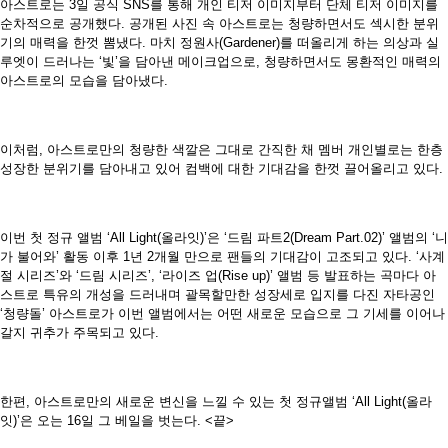
아스트로는 3일 공식 SNS를 통해 개인 티저 이미지부터 단체 티저 이미지를
순차적으로 공개했다. 공개된 사진 속 아스트로는 청량하면서도 섹시한 분위
기의 매력을 한껏 뽐냈다. 마치 정원사(Gardener)를 떠올리게 하는 의상과 실
루엣이 드러나는 ‘빛’을 담아낸 메이크업으로, 청량하면서도 몽환적인 매력의
아스트로의 모습을 담아냈다.
이처럼, 아스트로만의 청량한 색깔은 그대로 간직한 채 멤버 개인별로는 한층
성장한 분위기를 담아내고 있어 컴백에 대한 기대감을 한껏 끌어올리고 있다.
이번 첫 정규 앨범 ‘All Light(올라잇)’은 ‘드림 파트2(Dream Part.02)’ 앨범의 ‘니
가 불어와’ 활동 이후 1년 2개월 만으로 팬들의 기대감이 고조되고 있다. ‘사계
절 시리즈’와 ‘드림 시리즈’, ‘라이즈 업(Rise up)’ 앨범 등 발표하는 곡마다 아
스트로 특유의 개성을 드러내며 괄목할만한 성장세로 입지를 다진 자타공인
‘청량돌’ 아스트로가 이번 앨범에서는 어떤 새로운 모습으로 그 기세를 이어나
갈지 귀추가 주목되고 있다.
한편, 아스트로만의 새로운 변신을 느낄 수 있는 첫 정규앨범 ‘All Light(올라
잇)’은 오는 16일 그 베일을 벗는다. <끝>