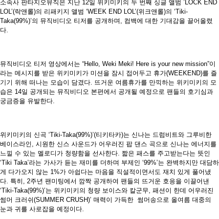
소속사 판타지오뮤직은 지난 12일 위키미키의 두 번째 싱글 앨범 ’LOCK END
LOL’(락앤롤)의 리패키지 앨범 ‘WEEK END LOL’(위크앤롤)의 ‘Tiki-
Taka(99%)’의 뮤직비디오 티저를 공개하며, 컴백에 대한 기대감을 끌어올렸
다.
뮤직비디오 티저 영상에서는 “Hello, Weki Meki! Here is your new mission”이
라는 메시지를 받은 위키미키가 미션을 잠시 접어두고 휴가(WEEKEND)를 즐
기기 위해 떠나는 모습이 담겼다. 뜨거운 여름휴가를 만끽하는 위키미키의 모
습은 14일 공개되는 뮤직비디오 본편에서 공개될 예정으로 팬들의 호기심과
궁금증을 유발한다.
위키미키의 신곡 ‘Tiki-Taka(99%)’(티키타카)는 신나는 드럼비트와 그루비한
베이스라인, 시원한 신스 사운드가 어우러진 팝 댄스 곡으로 신나는 에너지를
느낄 수 있는 멜로디가 청량함을 선사한다. 짧은 패스를 주고받는다는 뜻인
‘Tiki Taka’라는 가사가 듣는 재미를 더하며 부제인 ‘99%’는 완벽하지만 대담하
게 다가오지 않는 1%가 아쉽다는 마음을 직설적이면서도 재치 있게 풀어냈
다. 특히, 2주년 팬미팅에서 깜짝 공개하여 팬들의 뜨거운 호응을 이끌어낸
‘Tiki-Taka(99%)’는 위키미키의 청량 보이스와 칼군무, 패션이 한데 어우러진
썸머 크러쉬(SUMMER CRUSH)’ 매력이 가득한 썸머송으로 올여름 대중의
눈과 귀를 사로잡을 예정이다.