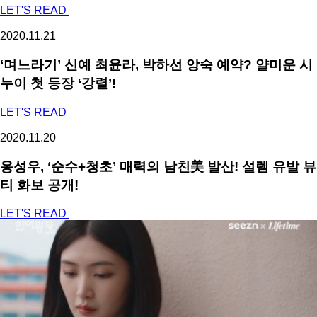
LET'S READ
2020.11.21
‘며느라기’ 신예 최윤라, 박하선 앙숙 예약? 얄미운 시
누이 첫 등장 ‘강렬’!
LET'S READ
2020.11.20
옹성우, ‘순수+청초’ 매력의 남친美 발산! 설렘 유발 뷰
티 화보 공개!
LET'S READ