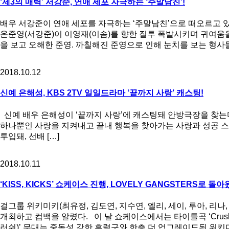
‘제3의 매력’ 서강준, 연애 세포 자극하는 ‘주말남친’!
배우 서강준이 연애 세포를 자극하는 ‘주말남친’으로 떠오르고 있다
온준영(서강준)이 이영재(이솜)를 향한 질투 폭발시키며 귀여움
을 보고 오해한 준영. 까칠해진 준영으로 인해 눈치를 보는 형사들
2018.10.12
신예 은해성, KBS 2TV 일일드라마 ‘끝까지 사랑’ 캐스팅!
신예 배우 은해성이 ‘끝까지 사랑’에 캐스팅돼 안방극장을 찾는다.
하나뿐인 사랑을 지켜내고 끝내 행복을 찾아가는 사랑과 성공 스
투입돼, 선배 […]
2018.10.11
‘KISS, KICKS’ 쇼케이스 진행, LOVELY GANGSTERS로 돌아
걸그룹 위키미키(최유정, 김도연, 지수연, 엘리, 세이, 루아, 리나,
개최하고 컴백을 알렸다. 이 날 쇼케이스에서는 타이틀곡 ‘Crush(크러쉬
러쉬)’ 무대는 중독성 강한 후렴구와 한층 더 업그레이드된 위