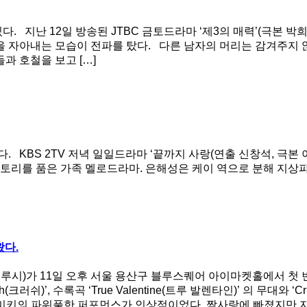
. 지난 12일 방송된 JTBC 금토드라마 ‘제3의 매력’(극본 박
을 자아내는 모습이 전파를 탔다. 다른 남자의 머리는 감겨주지
과 호철을 보고 […]
 KBS 2TV 저녁 일일드라마 ‘끝까지 사랑(연출 신창석, 극본
토리를 품은 가족 멜로드라마. 은해성은 케이 역으로 분해 지상
왔다.
 루시)가 11일 오후 서울 용산구 블루스퀘어 아이마켓홀에서 첫 번째 
)’, 수록곡 ‘True Valentine(트루 발렌타인)’ 의 무대와 ‘
키미키의 파워풀한 퍼포먼스가 인상적이었다. 짝사랑에 빠졌지만 