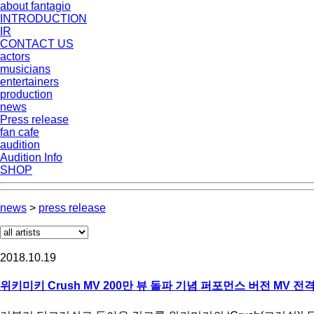
about fantagio
INTRODUCTION
IR
CONTACT US
actors
musicians
entertainers
production
news
Press release
fan cafe
audition
Audition Info
SHOP
news
>
press release
2018.10.19
위키미키 Crush MV 200만 뷰 돌파 기념 퍼포먼스 버전 MV 전