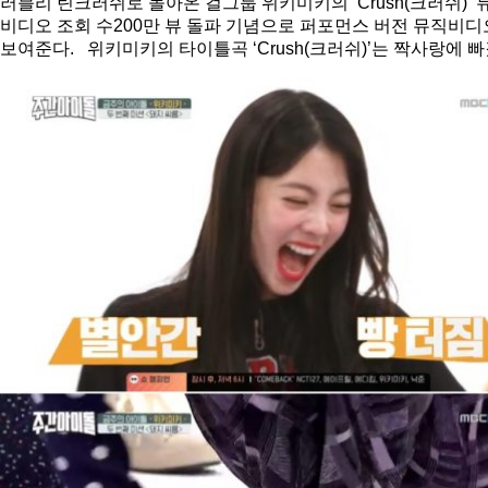
러블리 틴크러쉬로 돌아온 걸그룹 위키미키의 ‘Crush(크러쉬)’ 
비디오 조회 수200만 뷰 돌파 기념으로 퍼포먼스 버전 뮤직비
보여준다. 위키미키의 타이틀곡 ‘Crush(크러쉬)’는 짝사랑에