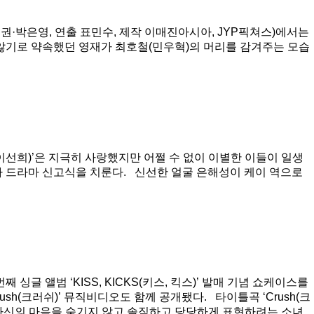
희권·박은영, 연출 표민수, 제작 이매진아시아, JYP픽쳐스)에서는
 않기로 약속했던 영재가 최호철(민우혁)의 머리를 감겨주는 모습
 이선희)’은 지극히 사랑했지만 어쩔 수 없이 이별한 이들이 일생
파 드라마 신고식을 치룬다. 신선한 얼굴 은해성이 케이 역으로
싱글 앨범 ‘KISS, KICKS(키스, 킥스)’ 발매 기념 쇼케이스를
Crush(크러쉬)’ 뮤직비디오도 함께 공개됐다. 타이틀곡 ‘Crush(크
자신의 마음을 숨기지 않고 솔직하고 당당하게 표현하려는 소녀