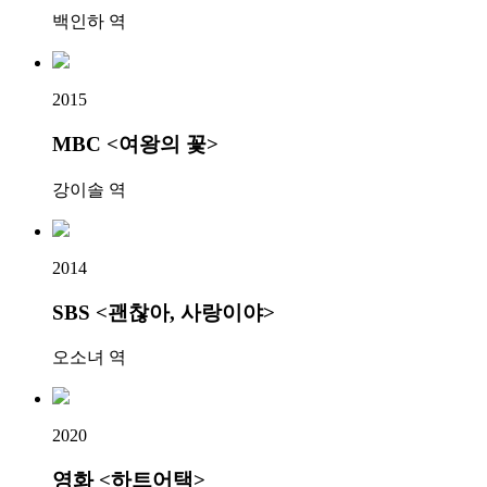
백인하 역
2015
MBC <여왕의 꽃>
강이솔 역
2014
SBS <괜찮아, 사랑이야>
오소녀 역
2020
영화 <하트어택>