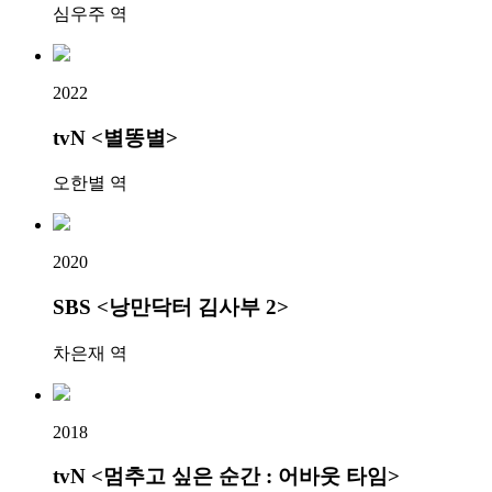
심우주 역
2022
tvN <별똥별>
오한별 역
2020
SBS <낭만닥터 김사부 2>
차은재 역
2018
tvN <멈추고 싶은 순간 : 어바웃 타임>