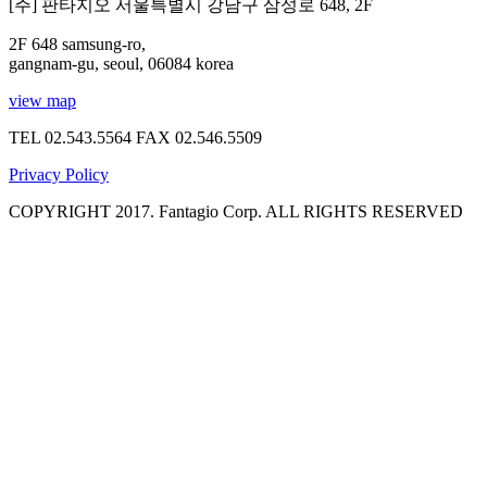
[주] 판타지오 서울특별시 강남구 삼성로 648, 2F
2F 648 samsung-ro,
gangnam-gu, seoul, 06084 korea
view map
TEL 02.543.5564
FAX 02.546.5509
Privacy Policy
COPYRIGHT 2017. Fantagio Corp. ALL RIGHTS RESERVED