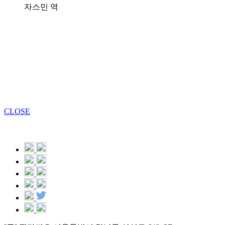
자스민 역
CLOSE