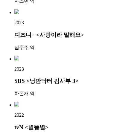
자스민 역
2023
디즈니+ <사랑이라 말해요>
심우주 역
2023
SBS <낭만닥터 김사부 3>
차은재 역
2022
tvN <별똥별>