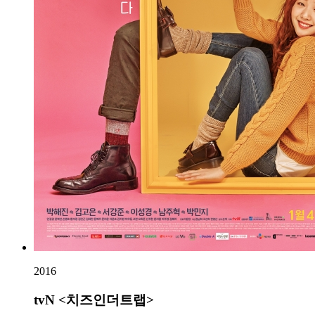
2016
tvN <치즈인더트랩>