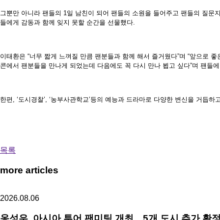
그뿐만 아니라 팬들의
1
일 남친이 되어 팬들의 소원을 들어주고 팬들의 질문
들에게 감동과 함께 잊지 못할 순간을 선물했다
.
이태환은
“
너무 짧게 느껴질 만큼 팬분들과 함께 해서 즐거웠다
”
며
“
앞으로 좋
콘에서 팬분들을 만나게 되었는데 다음에도 꼭 다시 만나 뵙고 싶다
”
며 팬들에
한편
, ‘
도시경찰
’, ‘
농부사관학교
’
등의 예능과 드라마로 다양한 변신을 거듭하고
목록
more articles
2026.08.06
옹성우,
아시아 투어 팬미팅 개최…5개 도시 추가 확