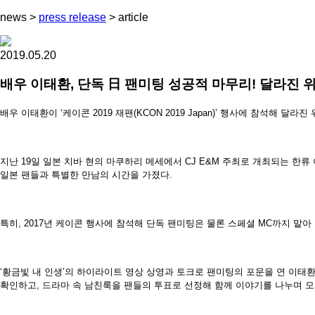
news
>
press release
>
article
2019.05.20
배우 이태환, 단독 日 팬미팅 성공적 마무리! 달라진 위
배우 이태환이
‘
케이콘
2019
재팬
(KCON 2019 Japan)’
행사에 참석해 달라진 
지난
19
일 일본 치바 현의 마쿠하리 메세에서
CJ E&M
주최로 개최되는 한류
일본 팬들과 특별한 만남의 시간을 가졌다
.
특히
, 2017
년 케이콘 행사에 참석해 단독 팬미팅은 물론 스페셜
MC
까지 맡아
‘황금빛 내 인생
’
의 하이라이트 영상 상영과 토크로 팬미팅의 포문을 연 이태
확인하고
,
드라마 속 남친룩을 팬들의 투표로 선정해 함께 이야기를 나누며 